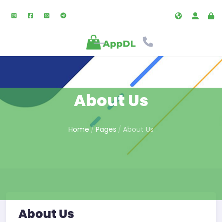
About Us
Home
Pages
About Us
About Us